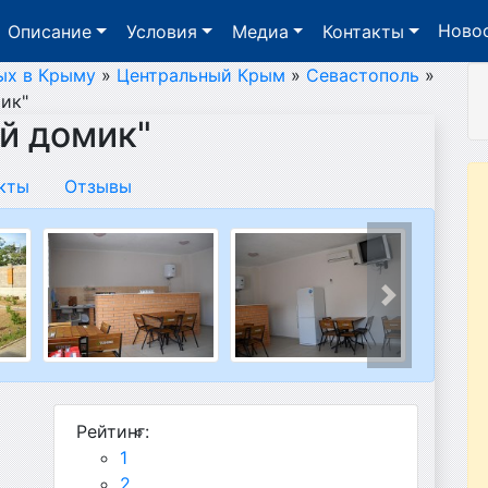
Ново
Описание
Условия
Медиа
Контакты
ых в Крыму
»
Центральный Крым
»
Севастополь
»
ик"
й домик"
кты
Отзывы
След.
Рейтинг:
1
2